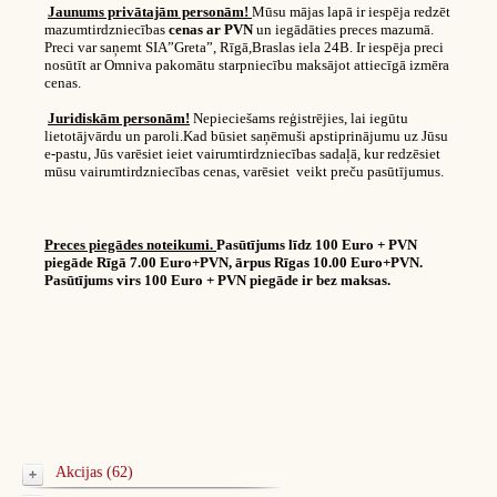
Jaunums privātajām personām!
Mūsu mājas lapā ir iespēja redzēt
mazumtirdzniecības
cenas ar PVN
un iegādāties preces mazumā.
Preci var saņemt SIA”Greta”, Rīgā,Braslas iela 24B. Ir iespēja preci
nosūtīt ar Omniva pakomātu starpniecību maksājot attiecīgā izmēra
cenas.
Juridiskām personām!
Nepieciešams reģistrējies, lai iegūtu
lietotājvārdu un paroli.Kad būsiet saņēmuši apstiprinājumu uz Jūsu
e-pastu, Jūs varēsiet ieiet vairumtirdzniecības sadaļā, kur redzēsiet
mūsu vairumtirdzniecības cenas, varēsiet veikt preču pasūtījumus.
Preces piegādes noteikumi.
Pasūtījums līdz 100 Euro + PVN
piegāde Rīgā 7.00 Euro+PVN, ārpus Rīgas 10.00 Euro+PVN.
Pasūtījums virs 100 Euro + PVN piegāde ir bez maksas.
Akcijas (62)