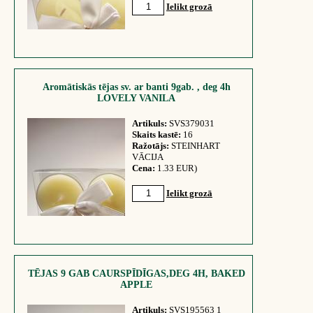
Ielikt grozā
Aromātiskās tējas sv. ar banti 9gab. , deg 4h
LOVELY VANILA
Artikuls:
SVS379031
Skaits kastē:
16
Ražotājs:
STEINHART
VĀCIJA
Cena:
1.33 EUR)
Ielikt grozā
TĒJAS 9 GAB CAURSPĪDĪGAS,DEG 4H, BAKED
APPLE
Artikuls:
SVS195563 1