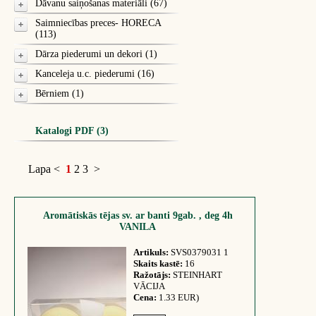
Dāvanu saiņošanas materiāli (67)
Saimniecības preces- HORECA
(113)
Dārza piederumi un dekori (1)
Kanceleja u.c. piederumi (16)
Bērniem (1)
Katalogi PDF (3)
Lapa
<
1
2
3
>
Aromātiskās tējas sv. ar banti 9gab. , deg 4h
VANILA
Artikuls:
SVS0379031 1
Skaits kastē:
16
Ražotājs:
STEINHART
VĀCIJA
Cena:
1.33 EUR)