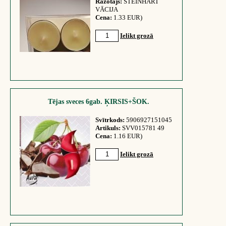
Ražotājs:
STEINHART
VĀCIJA
Cena:
1.33 EUR)
Ielikt grozā
Tējas sveces 6gab. ĶIRSIS+ŠOK.
Svītrkods:
5906927151045
Artikuls:
SVV015781 49
Cena:
1.16 EUR)
Ielikt grozā