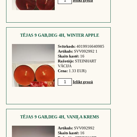
Ielikt grozā
TĒJAS 9 GAB,DEG 4H, WINTER APPLE
Svītrkods:
4019916640985
Artikuls:
SVV092992 1
Skaits kastē:
16
Ražotājs:
STEINHART
VĀCIJA
Cena:
1.33 EUR)
Ielikt grozā
TĒJAS 9 GAB,DEG 4H, VANIĻA KREMS
Artikuls:
SVV092992
Skaits kastē:
16