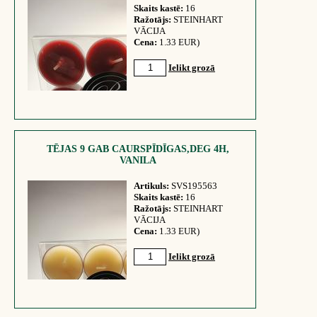
Skaits kastē:
16
Ražotājs:
STEINHART
VĀCIJA
Cena:
1.33 EUR)
Ielikt grozā
TĒJAS 9 GAB CAURSPĪDĪGAS,DEG 4H,
VANILA
Artikuls:
SVS195563
Skaits kastē:
16
Ražotājs:
STEINHART
VĀCIJA
Cena:
1.33 EUR)
Ielikt grozā