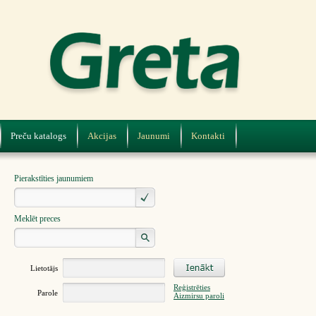
Preču katalogs
Akcijas
Jaunumi
Kontakti
Pierakstīties jaunumiem
Meklēt preces
Lietotājs
Reģistrēties
Parole
Aizmirsu paroli