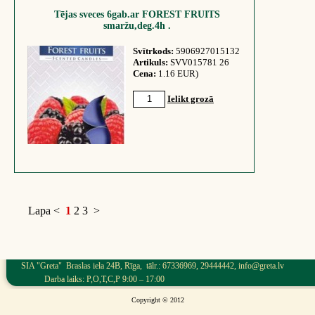
Tējas sveces 6gab.ar FOREST FRUITS
smaržu,deg.4h .
Svītrkods:
5906927015132
Artikuls:
SVV015781 26
Cena:
1.16 EUR)
Ielikt grozā
Lapa
<
1
2
3
>
SIA "Greta" Braslas iela 24B, Rīga, tālr.: 67336969, 29444442, info@greta.lv
Darba laiks: P,O,T,C,P 9:00 – 17:00
Copyright © 2012