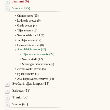
Jaunumi (6)
Sveces (125)
Cilindrsveces (25)
Lodveida sveces (0)
Galda sveces (4)
Tējas sveces (12)
Sveces stikla traukā (4)
Jubilejas sveces (12)
Dekoratīvās sveces (0)
Aromātiskās sveces (47)
Tējas sveces ar smaržu (29)
Sveces stiklā (12)
Smaržīgās cilindrsveces (6)
Ziemassvētku sveces (5)
Eglīšu svecītes (1)
Āra, kapu sveces, rezerves (14)
Svečturi, eļļas lampas (14)
Salvetes (19)
Trauki (36)
Svētki (61)