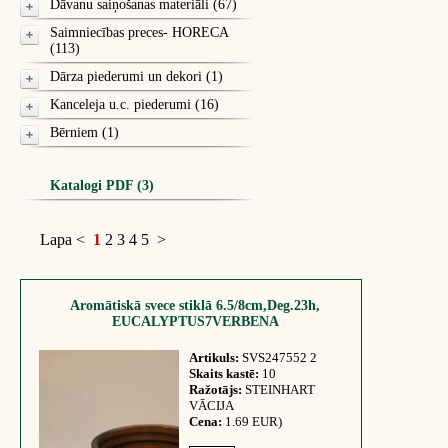
Dāvanu saiņošanas materiāli (67)
Saimniecības preces- HORECA
(113)
Dārza piederumi un dekori (1)
Kanceleja u.c. piederumi (16)
Bērniem (1)
Katalogi PDF (3)
Lapa
<
1
2
3
4
5
>
Aromātiskā svece stiklā 6.5/8cm,Deg.23h,
EUCALYPTUS7VERBENA
Artikuls:
SVS247552 2
Skaits kastē:
10
Ražotājs:
STEINHART
VĀCIJA
Cena:
1.69 EUR)