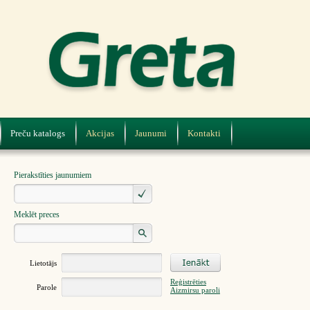
Preču katalogs
Akcijas
Jaunumi
Kontakti
Pierakstīties jaunumiem
Meklēt preces
Lietotājs
Reģistrēties
Parole
Aizmirsu paroli