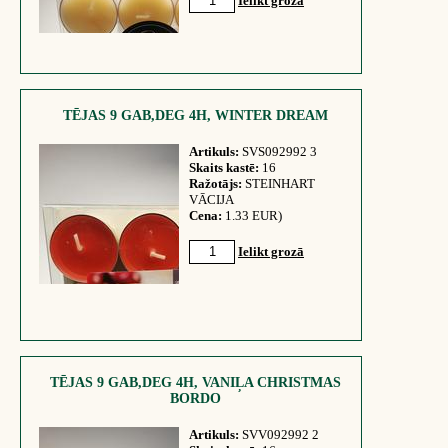
Ielikt grozā
TĒJAS 9 GAB,DEG 4H, WINTER DREAM
Artikuls:
SVS092992 3
Skaits kastē:
16
Ražotājs:
STEINHART
VĀCIJA
Cena:
1.33 EUR)
Ielikt grozā
TĒJAS 9 GAB,DEG 4H, VANIĻA CHRISTMAS
BORDO
Artikuls:
SVV092992 2