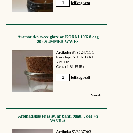
Ielikt grozā
Aromātiskā svece glāzē ar KORĶI,10/6.8 deg
20h,SUMMER WAVES
Artikuls:
SVS624711 1
Ražotājs:
STEINHART
VĀCIJA
Cena:
1.81 EUR)
Ielikt grozā
Vairāk
Aromātiskās tējas sv. ar banti 9gab. , deg 4h
VANILA
Artikuls:
SVS0379031 1