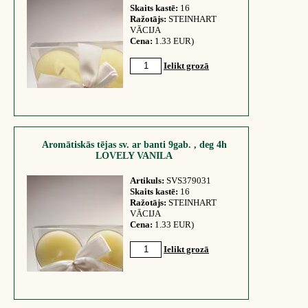
Skaits kastē:
16
Ražotājs:
STEINHART
VĀCIJA
Cena:
1.33 EUR)
Ielikt grozā
Aromātiskās tējas sv. ar banti 9gab. , deg 4h
LOVELY VANILA
Artikuls:
SVS379031
Skaits kastē:
16
Ražotājs:
STEINHART
VĀCIJA
Cena:
1.33 EUR)
Ielikt grozā