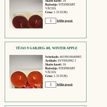
Skaits kastē:
16
Ražotājs:
STEINHART
VĀCIJA
Cena:
1.33 EUR)
Ielikt grozā
TĒJAS 9 GAB,DEG 4H, WINTER APPLE
Svītrkods:
4019916640985
Artikuls:
SVV092992 1
Skaits kastē:
16
Ražotājs:
STEINHART
VĀCIJA
Cena:
1.33 EUR)
Ielikt grozā