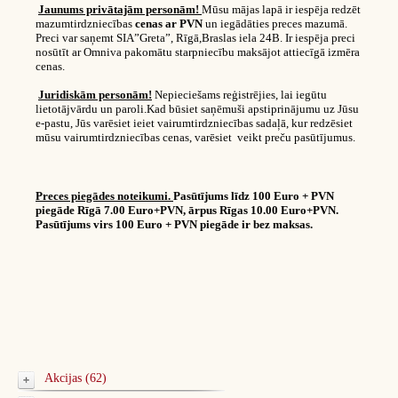
Jaunums privātajām personām!
Mūsu mājas lapā ir iespēja redzēt
mazumtirdzniecības
cenas ar PVN
un iegādāties preces mazumā.
Preci var saņemt SIA”Greta”, Rīgā,Braslas iela 24B. Ir iespēja preci
nosūtīt ar Omniva pakomātu starpniecību maksājot attiecīgā izmēra
cenas.
Juridiskām personām!
Nepieciešams reģistrējies, lai iegūtu
lietotājvārdu un paroli.Kad būsiet saņēmuši apstiprinājumu uz Jūsu
e-pastu, Jūs varēsiet ieiet vairumtirdzniecības sadaļā, kur redzēsiet
mūsu vairumtirdzniecības cenas, varēsiet veikt preču pasūtījumus.
Preces piegādes noteikumi.
Pasūtījums līdz 100 Euro + PVN
piegāde Rīgā 7.00 Euro+PVN, ārpus Rīgas 10.00 Euro+PVN.
Pasūtījums virs 100 Euro + PVN piegāde ir bez maksas.
Akcijas (62)