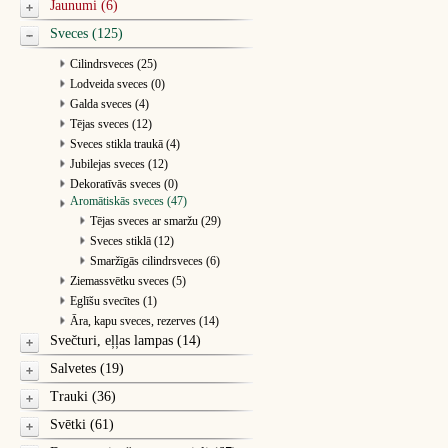
Jaunumi (6)
Sveces (125)
Cilindrsveces (25)
Lodveida sveces (0)
Galda sveces (4)
Tējas sveces (12)
Sveces stikla traukā (4)
Jubilejas sveces (12)
Dekoratīvās sveces (0)
Aromātiskās sveces (47)
Tējas sveces ar smaržu (29)
Sveces stiklā (12)
Smaržīgās cilindrsveces (6)
Ziemassvētku sveces (5)
Eglīšu svecītes (1)
Āra, kapu sveces, rezerves (14)
Svečturi, eļļas lampas (14)
Salvetes (19)
Trauki (36)
Svētki (61)