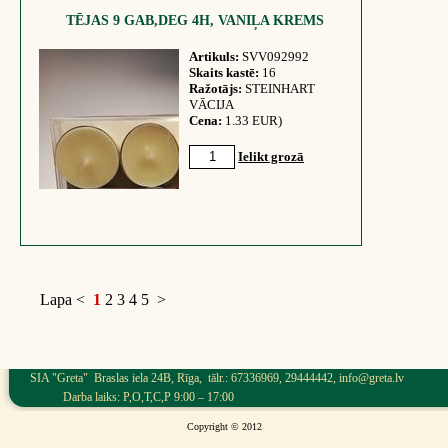
TĒJAS 9 GAB,DEG 4H, VANIĻA KREMS
Artikuls:
SVV092992
Skaits kastē:
16
Ražotājs:
STEINHART
VĀCIJA
Cena:
1.33 EUR)
Ielikt grozā
Lapa
<
1
2
3
4
5
>
SIA "Greta" Braslas iela 24B, Rīga, tālr.: 67336969, 29444442, info@greta.lv
Darba laiks: P,O,T,C,P 9:00 – 17:00
Copyright © 2012