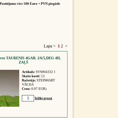
Pasūtījums virs 100 Euro + PVN piegāde
Lapa
<
1
2
>
veces TAURENIS 4GAB. 2/6/5,DEG 4H,
ZAĻŠ
Artikuls:
SVS904332 1
Skaits kastē:
12
Ražotājs:
STEINHART
VĀCIJA
Cena:
0.97 EUR)
Ielikt grozā