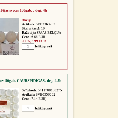
Tējas sveces 100gab. , deg. 4h
Akcija
Artikuls:
SVB2363203
Skaits kastē:
10
Ražotājs:
SPAAS BEĻĢIJA
Cena:
6.66 EUR
-10%, 5.99 EUR
Ielikt grozā
eces 50gab. CAURSPĪDĪGAS, deg. 4.5h
Svītrkods:
5411708130275
Artikuls:
SVB0356002
Cena:
7.14 EUR)
Ielikt grozā