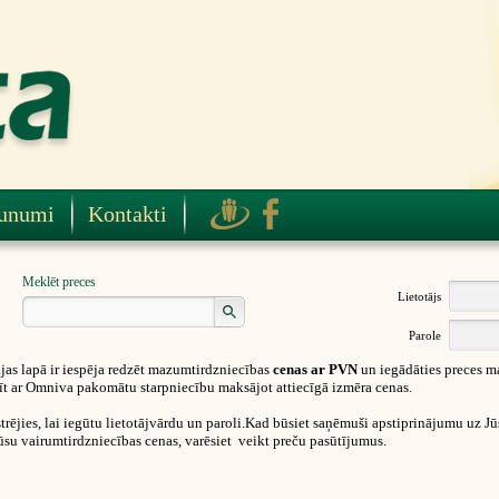
unumi
Kontakti
Meklēt preces
Lietotājs
Parole
as lapā ir iespēja redzēt mazumtirdzniecības
cenas ar PVN
un iegādāties preces m
ūtīt ar Omniva pakomātu starpniecību maksājot attiecīgā izmēra cenas.
rējies, lai iegūtu lietotājvārdu un paroli.Kad būsiet saņēmuši apstiprinājumu uz Jūsu
ūsu vairumtirdzniecības cenas, varēsiet veikt preču pasūtījumus.