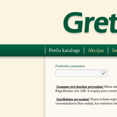
Preču katalogs
Akcijas
Ja
Pierakstīties jaunumiem
Jaunums privātajām personām!
Mūsu māj
Rīgā,Braslas iela 24B. Ir iespēja preci nos
Juridiskām personām!
Nepieciešams reģist
vairumtirdzniecības sadaļā, kur redzēsiet m