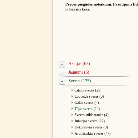
Preces piegādes noteikumi.
Pasūtījums lī
ir bez maksas.
Akcijas (62)
Jaunumi (6)
Sveces (125)
Cilindrsveces (25)
Lodveida sveces (0)
Galda sveces (4)
Tējas sveces (12)
Sveces stikla traukā (4)
Jubilejas sveces (12)
Dekoratīvās sveces (0)
Aromātiskās sveces (47)