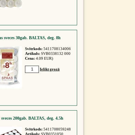
as sveces 30gab. BALTAS, deg. 8h
Svītrkods:
5411708134006
Artikuls:
SVB0338132 000
Cena:
4.09 EUR)
Ielikt grozā
 sveces 200gab. BALTAS, deg. 4.5h
Svītrkods:
5411708059248
Artikuls:
SVB0351050