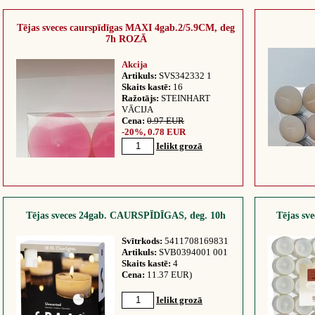
Tējas sveces caurspīdīgas MAXI 4gab.2/5.9CM, deg
7h ROZĀ
Akcija
Artikuls:
SVS342332 1
Skaits kastē:
16
Ražotājs:
STEINHART
VĀCIJA
Cena:
0.97 EUR
-20%, 0.78 EUR
Ielikt grozā
Tējas sveces 24gab. CAURSPĪDĪGAS, deg. 10h
Tējas sv
Svītrkods:
5411708169831
Artikuls:
SVB0394001 001
Skaits kastē:
4
Cena:
11.37 EUR)
Ielikt grozā