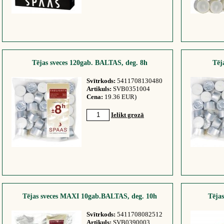
Tējas sveces 120gab. BALTAS, deg. 8h
Tēj
Svītrkods:
5411708130480
Artikuls:
SVB0351004
Cena:
19.36 EUR)
Ielikt grozā
Tējas sveces MAXI 10gab.BALTAS, deg. 10h
Tējas
Svītrkods:
5411708082512
Artikuls:
SVB0390003