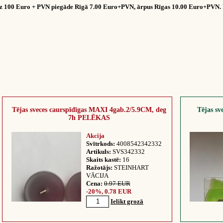
dz 100 Euro + PVN piegāde Rīgā 7.00 Euro+PVN, ārpus Rīgas 10.00 Euro+PVN. 
Tējas sveces caurspīdīgas MAXI 4gab.2/5.9CM, deg
Tējas s
7h PELĒKAS
Akcija
Svītrkods:
4008542342332
Artikuls:
SVS342332
Skaits kastē:
16
Ražotājs:
STEINHART
VĀCIJA
Cena:
0.97 EUR
-20%, 0.78 EUR
Ielikt grozā