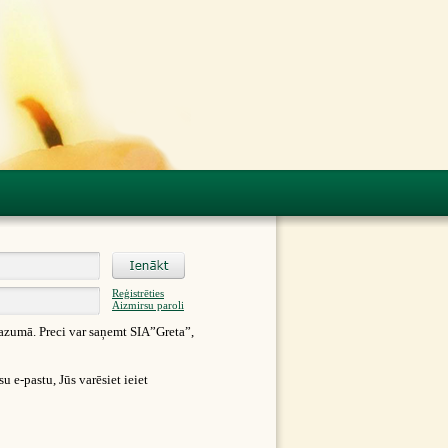
Reģistrēties
Aizmirsu paroli
azumā. Preci var saņemt SIA”Greta”,
 e-pastu, Jūs varēsiet ieiet