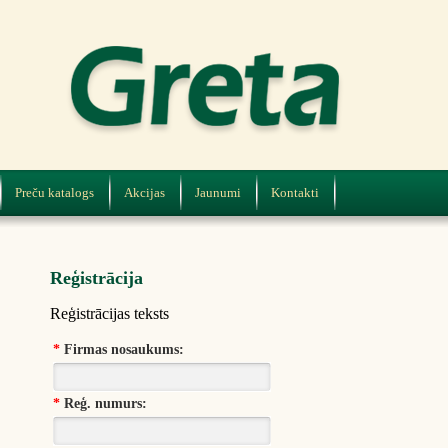
Preču katalogs
Akcijas
Jaunumi
Kontakti
Reģistrācija
Reģistrācijas teksts
*
Firmas nosaukums:
*
Reģ. numurs: