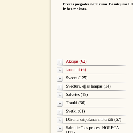
Preces piegādes noteikumi.
Pasūtījums lī
ir bez maksas.
Akcijas (62)
Jaunumi (6)
Sveces (125)
Svečturi, eļļas lampas (14)
Salvetes (19)
Trauki (36)
Svētki (61)
Dāvanu saiņošanas materiāli (67)
Saimniecības preces- HORECA
(113)