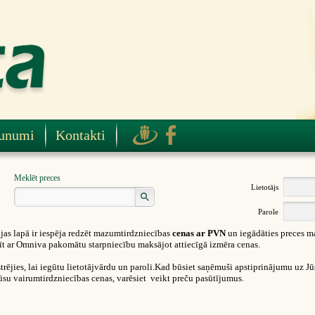
unumi
Kontakti
Meklēt preces
Lietotājs
Parole
as lapā ir iespēja redzēt mazumtirdzniecības
cenas ar PVN
un iegādāties preces m
ūtīt ar Omniva pakomātu starpniecību maksājot attiecīgā izmēra cenas.
rējies, lai iegūtu lietotājvārdu un paroli.Kad būsiet saņēmuši apstiprinājumu uz Jūsu
ūsu vairumtirdzniecības cenas, varēsiet veikt preču pasūtījumus.