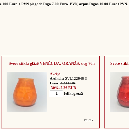
dz 100 Euro + PVN piegāde Rīgā 7.00 Euro+PVN, ārpus Rīgas 10.00 Euro+PVN. 
Svece stikla glāzē VENĒCIJA, ORANŽS, deg 70h
Svece sti
Akcija
Artikuls:
SVL122940 3
Cena:
3.23 EUR
-30%, 2.26 EUR
Ielikt grozā
Vairāk