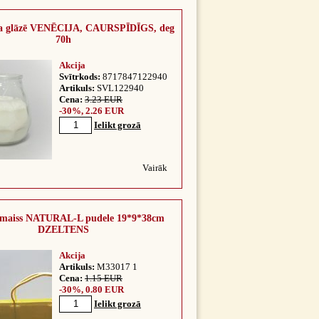
kla glāzē VENĒCIJA, CAURSPĪDĪGS, deg
70h
Akcija
Svītrkods:
8717847122940
Artikuls:
SVL122940
Cena:
3.23 EUR
-30%, 2.26 EUR
Ielikt grozā
Vairāk
maiss NATURAL-L pudele 19*9*38cm
DZELTENS
Akcija
Artikuls:
M33017 1
Cena:
1.15 EUR
-30%, 0.80 EUR
Ielikt grozā