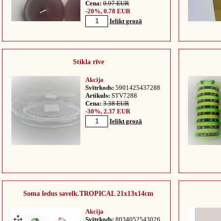
Cena:
0.97 EUR
-20%, 0.78 EUR
Ielikt grozā
Stikla rīve
Akcija
Svītrkods:
5901425437288
Artikuls:
STV7288
Cena:
3.38 EUR
-30%, 2.37 EUR
Ielikt grozā
Soma ledus savelk.TROPICAL 21x13x14cm
Akcija
Svītrkods:
8034052543026