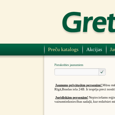
Preču katalogs
Akcijas
Ja
Pierakstīties jaunumiem
Jaunums privātajām personām!
Mūsu māj
Rīgā,Braslas iela 24B. Ir iespēja preci nos
Juridiskām personām!
Nepieciešams reģist
vairumtirdzniecības sadaļā, kur redzēsiet m