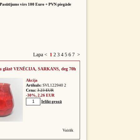
Pasūtījums virs 100 Euro + PVN piegāde
Lapa
<
1
2
3
4
5
6
7
>
kla glāzē VENĒCIJA, SARKANS, deg 70h
Akcija
Artikuls:
SVL122940 2
Cena:
3.23 EUR
-30%, 2.26 EUR
Ielikt grozā
Vairāk