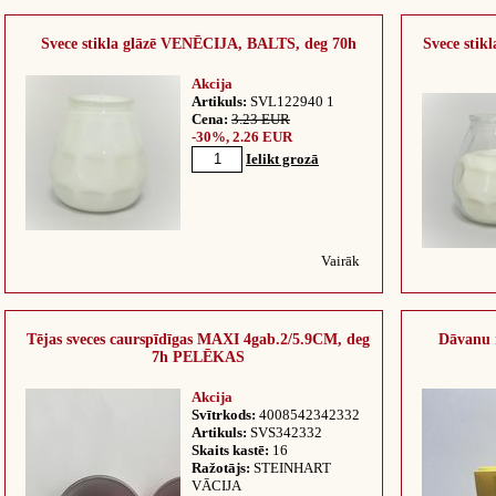
Svece stikla glāzē VENĒCIJA, BALTS, deg 70h
Svece sti
Akcija
Artikuls:
SVL122940 1
Cena:
3.23 EUR
-30%, 2.26 EUR
Ielikt grozā
Vairāk
Tējas sveces caurspīdīgas MAXI 4gab.2/5.9CM, deg
Dāvanu 
7h PELĒKAS
Akcija
Svītrkods:
4008542342332
Artikuls:
SVS342332
Skaits kastē:
16
Ražotājs:
STEINHART
VĀCIJA