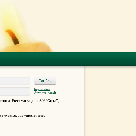
Reģistrēties
Aizmirsu paroli
azumā. Preci var saņemt SIA”Greta”,
 e-pastu, Jūs varēsiet ieiet