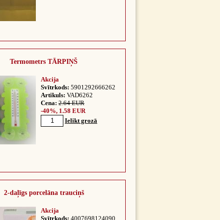
Termometrs TĀRPIŅŠ
Akcija
Svītrkods:
5901292666262
Artikuls:
VAD6262
Cena:
2.64 EUR
-40%, 1.58 EUR
Ielikt grozā
2-daļīgs porcelāna trauciņš
Akcija
Svītrkods:
4007698124090