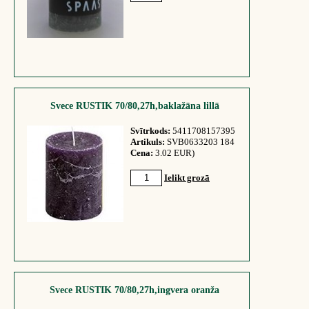
Svece RUSTIK 70/80,27h,baklažāna lillā
Svītrkods:
5411708157395
Artikuls:
SVB0633203 184
Cena:
3.02 EUR)
Ielikt grozā
Svece RUSTIK 70/80,27h,ingvera oranža