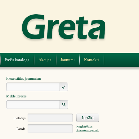
Preču katalogs
Akcijas
Jaunumi
Kontakti
Pierakstīties jaunumiem
Meklēt preces
Lietotājs
Reģistrēties
Parole
Aizmirsu paroli