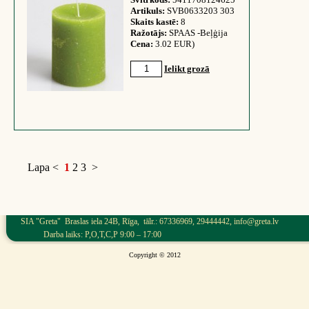
Artikuls:
SVB0633203 303
Skaits kastē:
8
Ražotājs:
SPAAS -Beļģija
Cena:
3.02 EUR)
Ielikt grozā
Lapa
<
1
2
3
>
SIA "Greta" Braslas iela 24B, Rīga, tālr.: 67336969, 29444442, info@greta.lv
Darba laiks: P,O,T,C,P 9:00 – 17:00
Copyright © 2012