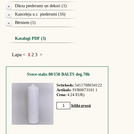
Dārza piederumi un dekori (1)
Kanceleja u.c. piederumi (16)
Bērniem (1)
Katalogi PDF (3)
Lapa
<
1
2
3
>
Svece-stabs 80/150 BALTS deg.70h
Svītrkods:
5411708034122
Artikuls:
SVB0073101 1
Cena:
4.24 EUR)
Ielikt grozā