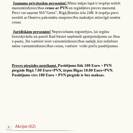
Jaunums privātajām personām!
Mūsu mājas lapā ir iespēja redzēt
mazumtirdzniecības
cenas ar PVN
un iegādāties preces mazumā.
Preci var saņemt SIA”Greta”, Rīgā,Braslas iela 24B. Ir iespēja preci
nosūtīt ar Omniva pakomātu starpniecību maksājot attiecīgā izmēra
cenas.
Juridiskām personām!
Nepieciešams reģistrējies, lai iegūtu
lietotājvārdu un paroli.Kad būsiet saņēmuši apstiprinājumu uz Jūsu
e-pastu, Jūs varēsiet ieiet vairumtirdzniecības sadaļā, kur redzēsiet
mūsu vairumtirdzniecības cenas, varēsiet veikt preču pasūtījumus.
Preces piegādes noteikumi.
Pasūtījums līdz 100 Euro + PVN
piegāde Rīgā 7.00 Euro+PVN, ārpus Rīgas 10.00 Euro+PVN.
Pasūtījums virs 100 Euro + PVN piegāde ir bez maksas.
Akcijas (62)