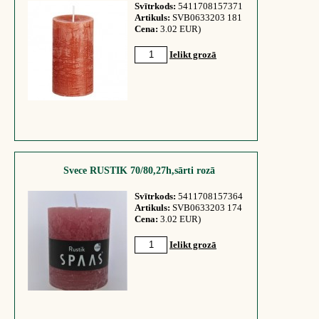
Svītrkods:
5411708157371
Artikuls:
SVB0633203 181
Cena:
3.02 EUR)
Ielikt grozā
Svece RUSTIK 70/80,27h,sārti rozā
Svītrkods:
5411708157364
Artikuls:
SVB0633203 174
Cena:
3.02 EUR)
Ielikt grozā