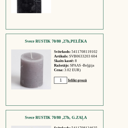
Svece RUSTIK 70/80 ,27h,PELĒKA
Svītrkods:
5411708119102
Artikuls:
SVB0633203 604
Skaits kastē:
8
Ražotājs:
SPAAS -Beļģija
Cena:
3.02 EUR)
Ielikt grozā
Svece RUSTIK 70/80 ,27h, G.ZAĻA
Svītrkods:
5411708124625