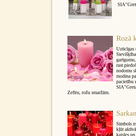
SIA"Greta
Rozā k
Uzticīgas 
Sievišķība
garīgumu, 
rast piedo
nodomu ska
modina paš
pacietību 
SIA"Greta"
Zefīru, rožu smaržām.
Sarkan
Simbols mī
kļūt aktī
kaisles un