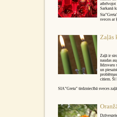
atbrīvojot
Sarkanā kr
Sia"Greta"
sveces ar 
Zaļās 
Zaļā ir si
naudas aug
līdzsvaru 
un piesais
problēmas,
citiem. Šī
SIA"Greta" tirdzniecībā sveces zaļā
Oranžā
Dzīvesprie