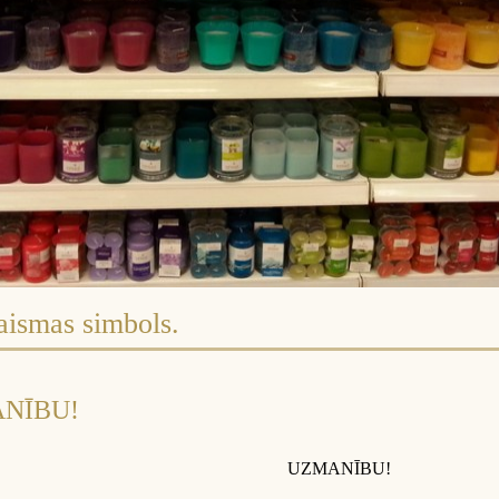
aismas simbols.
NĪBU!
UZMANĪBU!