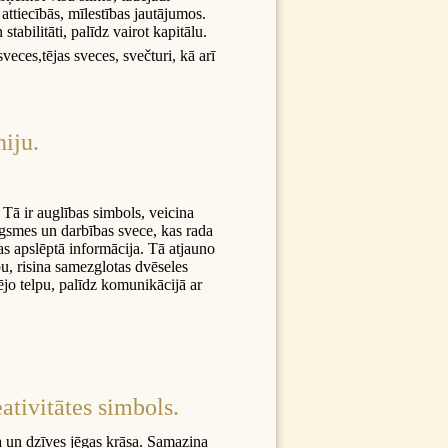
attiecībās, mīlestības jautājumos.
abilitāti, palīdz vairot kapitālu.
veces,tējas sveces, svečturi, kā arī
iju.
 Tā ir auglības simbols, veicina
ugsmes un darbības svece, kas rada
s apslēptā informācija. Tā atjauno
ību, risina samezglotas dvēseles
jo telpu, palīdz komunikācijā ar
ativitātes simbols.
ra un dzīves jēgas krāsa. Samazina