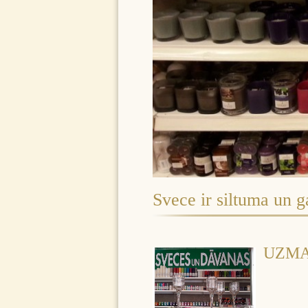
Svece ir siltuma un g
UZMA