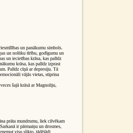
, viesmīlības un panākumu simbols.
iņas un nolūku tīrību, godīgumu un
as un iecietības krāsa, kas palīdz
anākumu krāsa, kas palīdz izprast
m. Palīdz cīņā ar depresiju. Tā
emocionāli vājās vietas, stiprina
Sveces šajā krāsā ar Magnoliju,
sina prāta mundrumu, liek cilvēkam
 Sarkanā ir pārmaiņu un drosmes,
ārņemot visu slikto, tādējādi