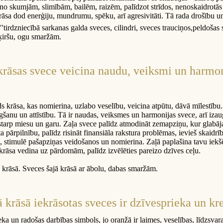
 no skumjām, slimībām, bailēm, raizēm, palīdzot strīdos, nenoskaidrotās 
āsa dod enerģiju, mundrumu, spēku, arī agresivitāti. Tā rada drošību un st
'tirdzniecībā sarkanas galda sveces, cilindri, sveces trauciņos,peldošas s
ķiršu, ogu smaržām.
krāsas svece veicina naudu, veiksmi un harmon
rds krāsa, kas nomierina, uzlabo veselību, veicina atpūtu, dāvā mīlestību.
šanu un attīstību. Tā ir naudas, veiksmes un harmonijas svece, arī iza
starp miesu un garu. Zaļa svece palīdz atmodināt zemapziņu, kur glabāja
ta pārpilnību, palīdz risināt finansiāla rakstura problēmas, ievieš skaidr
 stimulē pašapziņas veidošanos un nomierina. Zaļā paplašina tavu iekšē
 krāsa vedina uz pārdomām, palīdz izvēlēties pareizo dzīves ceļu.
 krāsā. Sveces šajā krāsā ar ābolu, dabas smaržām.
 krāsā iekrāsotas sveces ir dzīvesprieka un kre
ka un radošas darbības simbols, jo oranžā ir laimes, veselības, līdzsva