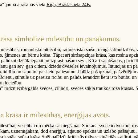
" jaunā atrašanās vieta
Rīga, Braslas iela 24B.
rāsa simbolizē mīlestību un panākumus.
mīlestības, romantisku attiecību, radniecisku saišu, maigas draudzības
s, ģimenes un bērnu krāsa. Tāpat arī sirdsapziņas krāsa, kas rosina apz
palīdzot dziļāk iepazīt un izprast pašam sevi. Kā arī salabšanas, pacietīb
šanu gan sev, gan citiem, dziedē dvēseles ievainojumus. Intuīcijas un p
idrību un sapratni par lietu patiesumu. Palīdz pašapziņai, pašvērtējuma
cieņu, stimulē uz pareizu rīcību un palīdz ieraudzīt lietu īsto būtību un 
un iecietību.
 tirdzniecībā galda sveces, cilindri, sveces stikla traukos rozā krāsās. 
a krāsa ir mīlestības, enerģijas avots.
lestībai, veselībai un mērķa sasniegšanai. Sarkana svece iedvesmo, ro
vākam, uzņēmīgākam, dod enerģiju, atjauno spēkus un uzlabo pašsajūtu.
 seksuāla spēka krāsa.Spēj palīdzēt kritiskās dzīves situācijās - attīrot, p