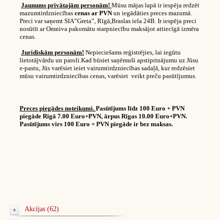
Jaunums privātajām personām!
Mūsu mājas lapā ir iespēja redzēt
mazumtirdzniecības
cenas ar PVN
un iegādāties preces mazumā.
Preci var saņemt SIA”Greta”, Rīgā,Braslas iela 24B. Ir iespēja preci
nosūtīt ar Omniva pakomātu starpniecību maksājot attiecīgā izmēra
cenas.
Juridiskām personām!
Nepieciešams reģistrējies, lai iegūtu
lietotājvārdu un paroli.Kad būsiet saņēmuši apstiprinājumu uz Jūsu
e-pastu, Jūs varēsiet ieiet vairumtirdzniecības sadaļā, kur redzēsiet
mūsu vairumtirdzniecības cenas, varēsiet veikt preču pasūtījumus.
Preces piegādes noteikumi.
Pasūtījums līdz 100 Euro + PVN
piegāde Rīgā 7.00 Euro+PVN, ārpus Rīgas 10.00 Euro+PVN.
Pasūtījums virs 100 Euro + PVN piegāde ir bez maksas.
Akcijas (62)