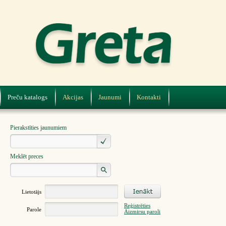
Preču katalogs
Akcijas
Jaunumi
Kontakti
Pierakstīties jaunumiem
Meklēt preces
Lietotājs
Reģistrēties
Parole
Aizmirsu paroli