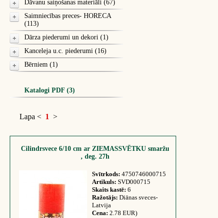
Dāvanu saiņošanas materiāli (67)
Saimniecības preces- HORECA
(113)
Dārza piederumi un dekori (1)
Kanceleja u.c. piederumi (16)
Bērniem (1)
Katalogi PDF (3)
Lapa
<
1
>
Cilindrsvece 6/10 cm ar ZIEMASSVĒTKU smaržu
, deg. 27h
Svītrkods:
4750746000715
Artikuls:
SVD000715
Skaits kastē:
6
Ražotājs:
Diānas sveces-
Latvija
Cena:
2.78 EUR)