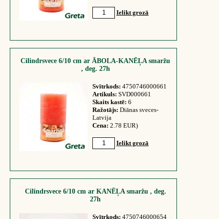
Ielikt grozā
Cilindrsvece 6/10 cm ar ĀBOLA-KANĒĻA smaržu
, deg. 27h
Svītrkods:
4750746000661
Artikuls:
SVD000661
Skaits kastē:
6
Ražotājs:
Diānas sveces-
Latvija
Cena:
2.78 EUR)
Ielikt grozā
Cilindrsvece 6/10 cm ar KANĒĻA smaržu , deg.
27h
Svītrkods:
4750746000654