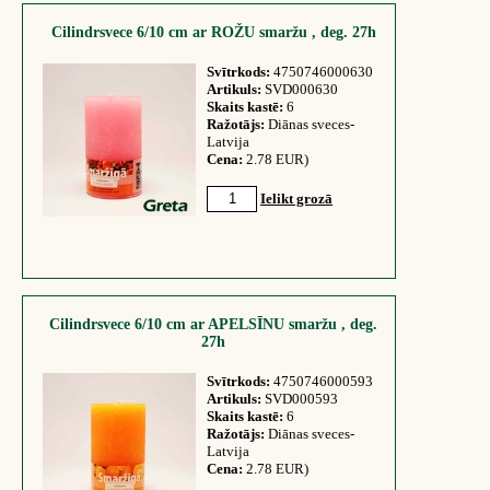
Cilindrsvece 6/10 cm ar ROŽU smaržu , deg. 27h
Svītrkods:
4750746000630
Artikuls:
SVD000630
Skaits kastē:
6
Ražotājs:
Diānas sveces-
Latvija
Cena:
2.78 EUR)
Ielikt grozā
Cilindrsvece 6/10 cm ar APELSĪNU smaržu , deg.
27h
Svītrkods:
4750746000593
Artikuls:
SVD000593
Skaits kastē:
6
Ražotājs:
Diānas sveces-
Latvija
Cena:
2.78 EUR)