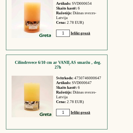
Artikuls:
SVD000654
Skaits kastē:
6
Ražotājs:
Diānas sveces-
Latvija
Cena:
2.78 EUR)
Ielikt grozā
Cilindrsvece 6/10 cm ar VANIĻAS smaržu , deg.
27h
Svītrkods:
4750746000647
Artikuls:
SVD000647
Skaits kastē:
6
Ražotājs:
Diānas sveces-
Latvija
Cena:
2.78 EUR)
Ielikt grozā