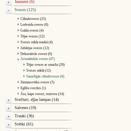
Jaunumi (6)
Sveces (125)
Cilindrsveces (25)
Lodveida sveces (0)
Galda sveces (4)
Tējas sveces (12)
Sveces stikla traukā (4)
Jubilejas sveces (12)
Dekoratīvās sveces (0)
Aromātiskās sveces (47)
Tējas sveces ar smaržu (29)
Sveces stiklā (12)
Smaržīgās cilindrsveces (6)
Ziemassvētku sveces (5)
Eglīšu svecītes (1)
Āra, kapu sveces, rezerves (14)
Svečturi, eļļas lampas (14)
Salvetes (19)
Trauki (36)
Svētki (61)