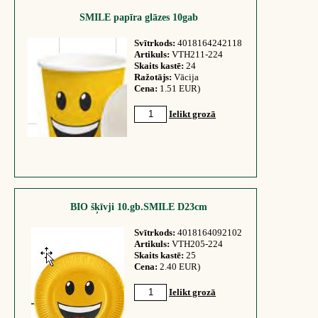
SMILE papīra glāzes 10gab
Svītrkods:
4018164242118
Artikuls:
VTH211-224
Skaits kastē:
24
Ražotājs:
Vācija
Cena:
1.51 EUR)
Ielikt grozā
BIO šķīvji 10.gb.SMILE D23cm
Svītrkods:
4018164092102
Artikuls:
VTH205-224
Skaits kastē:
25
Cena:
2.40 EUR)
Ielikt grozā