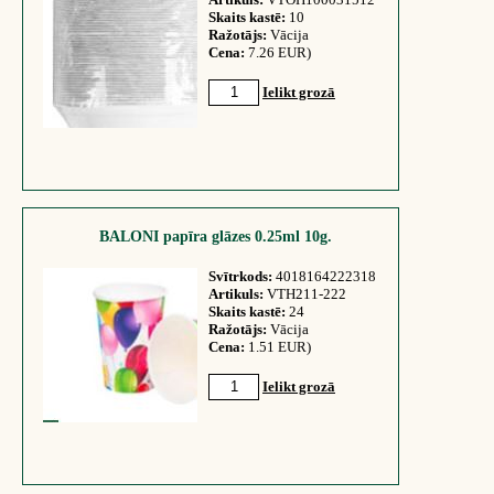
Skaits kastē:
10
Ražotājs:
Vācija
Cena:
7.26 EUR)
Ielikt grozā
BALONI papīra glāzes 0.25ml 10g.
Svītrkods:
4018164222318
Artikuls:
VTH211-222
Skaits kastē:
24
Ražotājs:
Vācija
Cena:
1.51 EUR)
Ielikt grozā