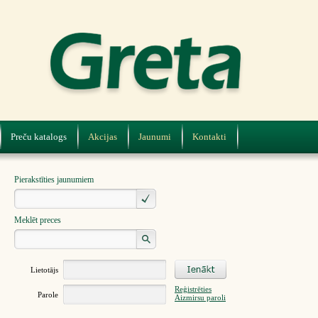
Preču katalogs
Akcijas
Jaunumi
Kontakti
Pierakstīties jaunumiem
Meklēt preces
Lietotājs
Reģistrēties
Parole
Aizmirsu paroli