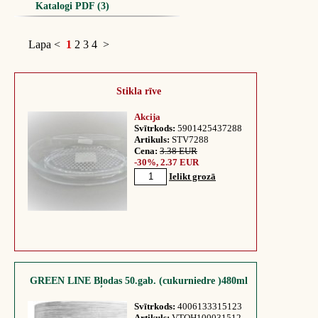
Katalogi PDF (3)
Lapa
<
1
2
3
4
>
Stikla rīve
Akcija
Svītrkods:
5901425437288
Artikuls:
STV7288
Cena:
3.38 EUR
-30%, 2.37 EUR
Ielikt grozā
GREEN LINE Bļodas 50.gab. (cukurniedre )480ml
Svītrkods:
4006133315123
Artikuls:
VTOH100031512