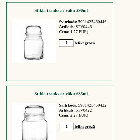
Stikla trauks ar vāku 290ml
Svītrkods:
5901425460446
Artikuls:
STV0446
Cena:
1.77 EUR)
Ielikt grozā
Stikla trauks ar vāku 635ml
Svītrkods:
5901425460422
Artikuls:
STV0422
Cena:
2.27 EUR)
Ielikt grozā