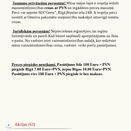
Jaunums privātajām personām!
Mūsu mājas lapā ir iespēja redzēt
mazumtirdzniecības
cenas ar PVN
un iegādāties preces mazumā.
Preci var saņemt SIA”Greta”, Rīgā,Braslas iela 24B. Ir iespēja preci
nosūtīt ar Omniva pakomātu starpniecību maksājot attiecīgā izmēra
cenas.
Juridiskām personām!
Nepieciešams reģistrējies, lai iegūtu
lietotājvārdu un paroli.Kad būsiet saņēmuši apstiprinājumu uz Jūsu
e-pastu, Jūs varēsiet ieiet vairumtirdzniecības sadaļā, kur redzēsiet
mūsu vairumtirdzniecības cenas, varēsiet veikt preču pasūtījumus.
Preces piegādes noteikumi.
Pasūtījums līdz 100 Euro + PVN
piegāde Rīgā 7.00 Euro+PVN, ārpus Rīgas 10.00 Euro+PVN.
Pasūtījums virs 100 Euro + PVN piegāde ir bez maksas.
Akcijas (62)