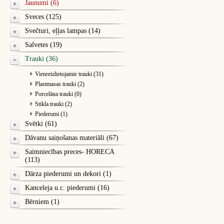
Jaunumi (6)
Sveces (125)
Svečturi, eļļas lampas (14)
Salvetes (19)
Trauki (36)
Vienreizlietojamie trauki (31)
Plastmasas trauki (2)
Porcelāna trauki (0)
Stikla trauki (2)
Piederumi (1)
Svētki (61)
Dāvanu saiņošanas materiāli (67)
Saimniecības preces- HORECA
(113)
Dārza piederumi un dekori (1)
Kanceleja u.c. piederumi (16)
Bērniem (1)