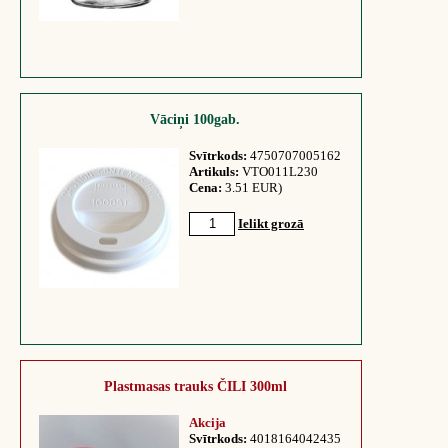
Vāciņi 100gab.
Svītrkods:
4750707005162
Artikuls:
VTO011L230
Cena:
3.51 EUR)
Ielikt grozā
Plastmasas trauks ČILI 300ml
Akcija
Svītrkods:
4018164042435