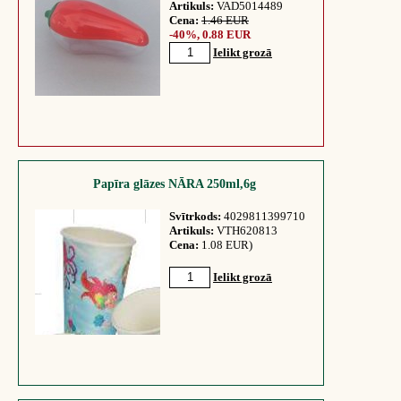
Artikuls:
VAD5014489
Cena:
1.46 EUR
-40%, 0.88 EUR
Ielikt grozā
Papīra glāzes NĀRA 250ml,6g
Svītrkods:
4029811399710
Artikuls:
VTH620813
Cena:
1.08 EUR)
Ielikt grozā