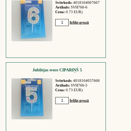
Svītrkods:
4018164067667
Artikuls:
SVH766-6
Cena:
0.73 EUR)
Ielikt grozā
Jubilejas svece CIPARIŅŠ 5
Svītrkods:
4018164057668
Artikuls:
SVH766-5
Cena:
0.73 EUR)
Ielikt grozā