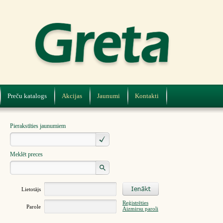
Preču katalogs
Akcijas
Jaunumi
Kontakti
Pierakstīties jaunumiem
Meklēt preces
Lietotājs
Reģistrēties
Parole
Aizmirsu paroli