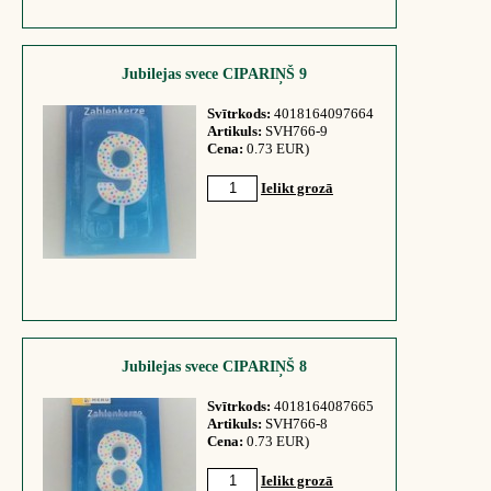
Jubilejas svece CIPARIŅŠ 9
Svītrkods:
4018164097664
Artikuls:
SVH766-9
Cena:
0.73 EUR)
Ielikt grozā
Jubilejas svece CIPARIŅŠ 8
Svītrkods:
4018164087665
Artikuls:
SVH766-8
Cena:
0.73 EUR)
Ielikt grozā