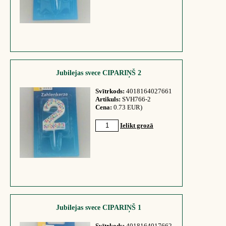
Jubilejas svece CIPARIŅŠ 2
Svītrkods:
4018164027661
Artikuls:
SVH766-2
Cena:
0.73 EUR)
Ielikt grozā
Jubilejas svece CIPARIŅŠ 1
Svītrkods:
4018164017662