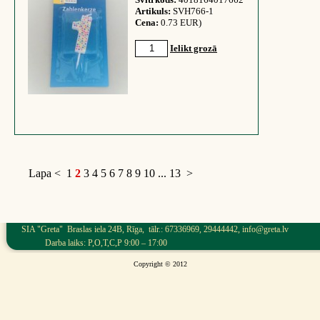
Artikuls:
SVH766-1
Cena:
0.73 EUR)
Ielikt grozā
Lapa
<
1
2
3
4
5
6
7
8
9
10
...
13
>
SIA "Greta" Braslas iela 24B, Rīga, tālr.: 67336969, 29444442, info@greta.lv
Darba laiks: P,O,T,C,P 9:00 – 17:00
Copyright © 2012