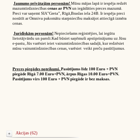
Jaunums privātajām personām!
Mūsu mājas lapā ir iespēja redzēt
mazumtirdzniecības
cenas ar PVN
un iegādāties preces mazumā.
Preci var saņemt SIA”Greta”, Rīgā,Braslas iela 24B. Ir iespēja preci
nosūtīt ar Omniva pakomātu starpniecību maksājot attiecīgā izmēra
cenas.
Juridiskām personām!
Nepieciešams reģistrējies, lai iegūtu
lietotājvārdu un paroli.Kad būsiet saņēmuši apstiprinājumu uz Jūsu
e-pastu, Jūs varēsiet ieiet vairumtirdzniecības sadaļā, kur redzēsiet
mūsu vairumtirdzniecības cenas, varēsiet veikt preču pasūtījumus.
Preces piegādes noteikumi.
Pasūtījums līdz 100 Euro + PVN
piegāde Rīgā 7.00 Euro+PVN, ārpus Rīgas 10.00 Euro+PVN.
Pasūtījums virs 100 Euro + PVN piegāde ir bez maksas.
Akcijas (62)