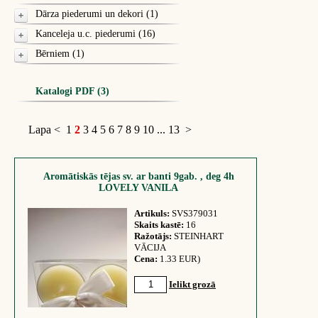
Dārza piederumi un dekori (1)
Kanceleja u.c. piederumi (16)
Bērniem (1)
Katalogi PDF (3)
Lapa
<
1
2
3
4
5
6
7
8
9
10
...
13
>
Aromātiskās tējas sv. ar banti 9gab. , deg 4h
LOVELY VANILA
Artikuls:
SVS379031
Skaits kastē:
16
Ražotājs:
STEINHART
VĀCIJA
Cena:
1.33 EUR)
Ielikt grozā