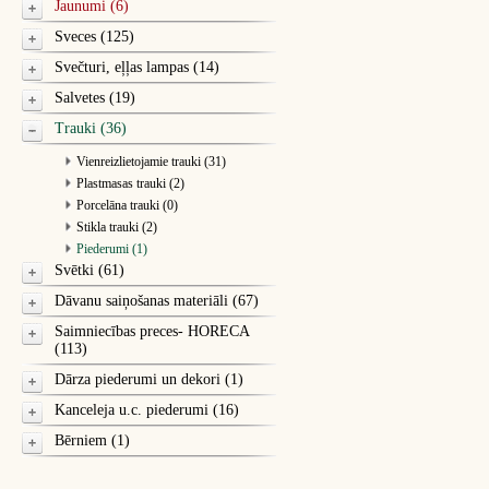
Jaunumi (6)
Sveces (125)
Svečturi, eļļas lampas (14)
Salvetes (19)
Trauki (36)
Vienreizlietojamie trauki (31)
Plastmasas trauki (2)
Porcelāna trauki (0)
Stikla trauki (2)
Piederumi (1)
Svētki (61)
Dāvanu saiņošanas materiāli (67)
Saimniecības preces- HORECA
(113)
Dārza piederumi un dekori (1)
Kanceleja u.c. piederumi (16)
Bērniem (1)