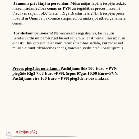
Jaunums privātajām personām!
Mūsu mājas lapā ir iespēja redzēt
mazumtirdzniecības
cenas ar PVN
un iegādāties preces mazumā.
Preci var saņemt SIA”Greta”, Rīgā,Braslas iela 24B. Ir iespēja preci
nosūtīt ar Omniva pakomātu starpniecību maksājot attiecīgā izmēra
cenas.
Juridiskām personām!
Nepieciešams reģistrējies, lai iegūtu
lietotājvārdu un paroli.Kad būsiet saņēmuši apstiprinājumu uz Jūsu
e-pastu, Jūs varēsiet ieiet vairumtirdzniecības sadaļā, kur redzēsiet
mūsu vairumtirdzniecības cenas, varēsiet veikt preču pasūtījumus.
Preces piegādes noteikumi.
Pasūtījums līdz 100 Euro + PVN
piegāde Rīgā 7.00 Euro+PVN, ārpus Rīgas 10.00 Euro+PVN.
Pasūtījums virs 100 Euro + PVN piegāde ir bez maksas.
Akcijas (62)