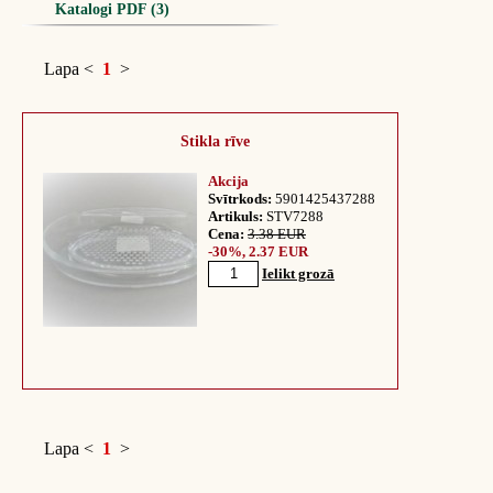
Katalogi PDF (3)
Lapa
<
1
>
Stikla rīve
Akcija
Svītrkods:
5901425437288
Artikuls:
STV7288
Cena:
3.38 EUR
-30%, 2.37 EUR
Ielikt grozā
Lapa
<
1
>