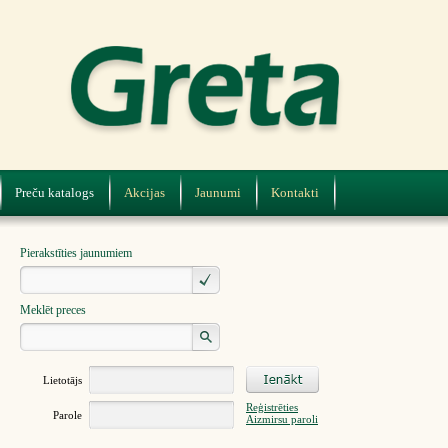
Preču katalogs
Akcijas
Jaunumi
Kontakti
Pierakstīties jaunumiem
Meklēt preces
Lietotājs
Reģistrēties
Parole
Aizmirsu paroli