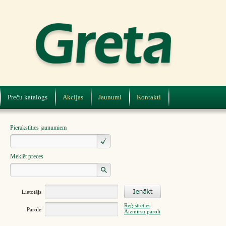
Preču katalogs
Akcijas
Jaunumi
Kontakti
Pierakstīties jaunumiem
Meklēt preces
Lietotājs
Reģistrēties
Parole
Aizmirsu paroli