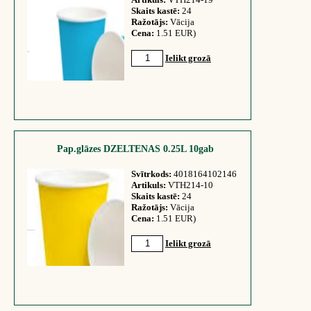
Skaits kastē:
24
Ražotājs:
Vācija
Cena:
1.51 EUR)
Ielikt grozā
Pap.glāzes DZELTENAS 0.25L 10gab
Svītrkods:
4018164102146
Artikuls:
VTH214-10
Skaits kastē:
24
Ražotājs:
Vācija
Cena:
1.51 EUR)
Ielikt grozā