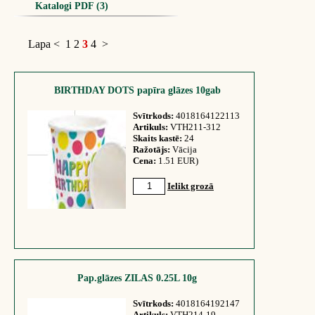
Katalogi PDF (3)
Lapa
<
1
2
3
4
>
BIRTHDAY DOTS papīra glāzes 10gab
Svītrkods:
4018164122113
Artikuls:
VTH211-312
Skaits kastē:
24
Ražotājs:
Vācija
Cena:
1.51 EUR)
Ielikt grozā
Pap.glāzes ZILAS 0.25L 10g
Svītrkods:
4018164192147
Artikuls:
VTH214-19