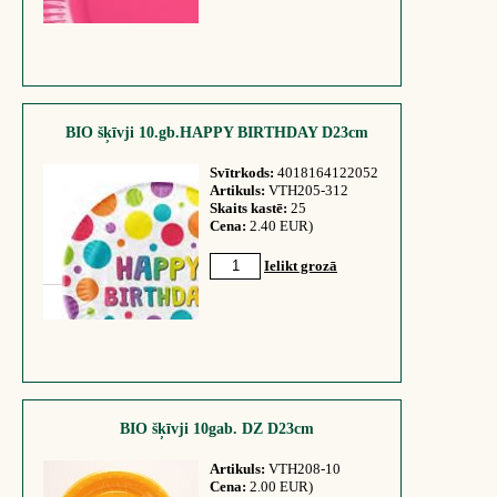
BIO šķīvji 10.gb.HAPPY BIRTHDAY D23cm
Svītrkods:
4018164122052
Artikuls:
VTH205-312
Skaits kastē:
25
Cena:
2.40 EUR)
Ielikt grozā
BIO šķīvji 10gab. DZ D23cm
Artikuls:
VTH208-10
Cena:
2.00 EUR)