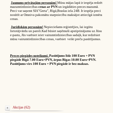
Jaunums privātajām personām!
Mūsu mājas lapā ir iespēja redzēt
mazumtirdzniecības
cenas ar PVN
un iegādāties preces mazumā.
Preci var saņemt SIA”Greta”, Rīgā,Braslas iela 24B. Ir iespēja preci
nosūtīt ar Omniva pakomātu starpniecību maksājot attiecīgā izmēra
cenas.
Juridiskām personām!
Nepieciešams reģistrējies, lai iegūtu
lietotājvārdu un paroli.Kad būsiet saņēmuši apstiprinājumu uz Jūsu
e-pastu, Jūs varēsiet ieiet vairumtirdzniecības sadaļā, kur redzēsiet
mūsu vairumtirdzniecības cenas, varēsiet veikt preču pasūtījumus.
Preces piegādes noteikumi.
Pasūtījums līdz 100 Euro + PVN
piegāde Rīgā 7.00 Euro+PVN, ārpus Rīgas 10.00 Euro+PVN.
Pasūtījums virs 100 Euro + PVN piegāde ir bez maksas.
Akcijas (62)