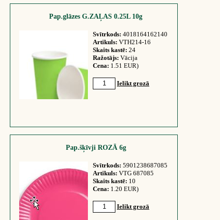
Pap.glāzes G.ZAĻAS 0.25L 10g
Svītrkods:
4018164162140
Artikuls:
VTH214-16
Skaits kastē:
24
Ražotājs:
Vācija
Cena:
1.51 EUR)
Ielikt grozā
Pap.šķīvji ROZĀ 6g
Svītrkods:
5901238687085
Artikuls:
VTG 687085
Skaits kastē:
10
Cena:
1.20 EUR)
Ielikt grozā