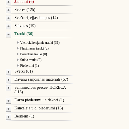
Jaunumi (6)
Sveces (125)
Svečturi, eļļas lampas (14)
Salvetes (19)
Trauki (36)
Vienreizlietojamie trauki (31)
Plastmasas trauki (2)
Porcelāna trauki (0)
Stikla trauki (2)
Piederumi (1)
Svētki (61)
Dāvanu saiņošanas materiāli (67)
Saimniecības preces- HORECA
(113)
Dārza piederumi un dekori (1)
Kanceleja u.c. piederumi (16)
Bērniem (1)