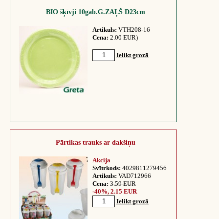
BIO šķīvji 10gab.G.ZAĻŠ D23cm
Artikuls:
VTH208-16
Cena:
2.00 EUR)
Ielikt grozā
Pārtikas trauks ar dakšiņu
Akcija
Svītrkods:
4029811279456
Artikuls:
VAD712966
Cena:
3.59 EUR
-40%, 2.15 EUR
Ielikt grozā