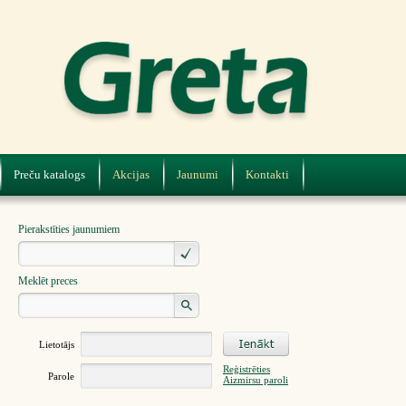
Preču katalogs
Akcijas
Jaunumi
Kontakti
Pierakstīties jaunumiem
Meklēt preces
Lietotājs
Reģistrēties
Parole
Aizmirsu paroli