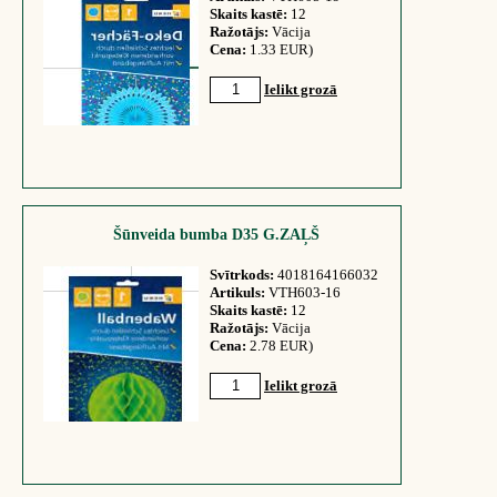
Skaits kastē:
12
Ražotājs:
Vācija
Cena:
1.33 EUR)
Ielikt grozā
Šūnveida bumba D35 G.ZAĻŠ
Svītrkods:
4018164166032
Artikuls:
VTH603-16
Skaits kastē:
12
Ražotājs:
Vācija
Cena:
2.78 EUR)
Ielikt grozā