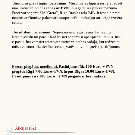
Jaunums privātajām personām!
Mūsu mājas lapā ir iespēja redzēt
mazumtirdzniecības
cenas ar PVN
un iegādāties preces mazumā.
Preci var saņemt SIA”Greta”, Rīgā,Braslas iela 24B. Ir iespēja preci
nosūtīt ar Omniva pakomātu starpniecību maksājot attiecīgā izmēra
cenas.
Juridiskām personām!
Nepieciešams reģistrējies, lai iegūtu
lietotājvārdu un paroli.Kad būsiet saņēmuši apstiprinājumu uz Jūsu
e-pastu, Jūs varēsiet ieiet vairumtirdzniecības sadaļā, kur redzēsiet
mūsu vairumtirdzniecības cenas, varēsiet veikt preču pasūtījumus.
Preces piegādes noteikumi.
Pasūtījums līdz 100 Euro + PVN
piegāde Rīgā 7.00 Euro+PVN, ārpus Rīgas 10.00 Euro+PVN.
Pasūtījums virs 100 Euro + PVN piegāde ir bez maksas.
Akcijas (62)