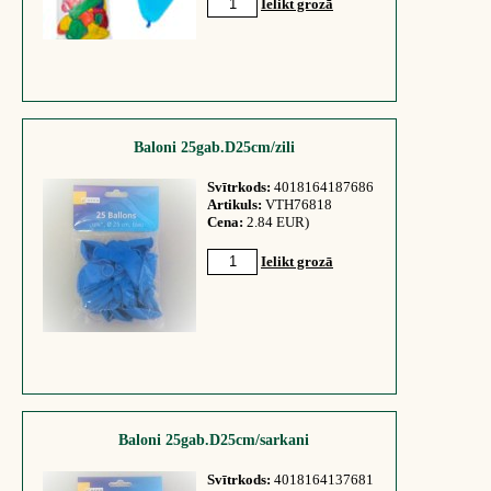
Ielikt grozā
Baloni 25gab.D25cm/zili
Svītrkods:
4018164187686
Artikuls:
VTH76818
Cena:
2.84 EUR)
Ielikt grozā
Baloni 25gab.D25cm/sarkani
Svītrkods:
4018164137681