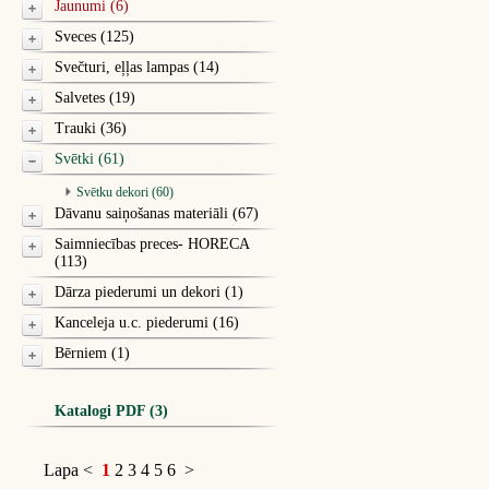
Jaunumi (6)
Sveces (125)
Svečturi, eļļas lampas (14)
Salvetes (19)
Trauki (36)
Svētki (61)
Svētku dekori (60)
Dāvanu saiņošanas materiāli (67)
Saimniecības preces- HORECA
(113)
Dārza piederumi un dekori (1)
Kanceleja u.c. piederumi (16)
Bērniem (1)
Katalogi PDF (3)
Lapa
<
1
2
3
4
5
6
>