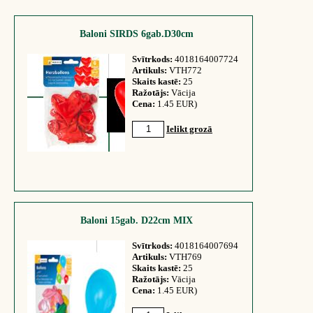
Baloni SIRDS 6gab.D30cm
Svītrkods:
4018164007724
Artikuls:
VTH772
Skaits kastē:
25
Ražotājs:
Vācija
Cena:
1.45 EUR)
Ielikt grozā
Baloni 15gab. D22cm MIX
Svītrkods:
4018164007694
Artikuls:
VTH769
Skaits kastē:
25
Ražotājs:
Vācija
Cena:
1.45 EUR)