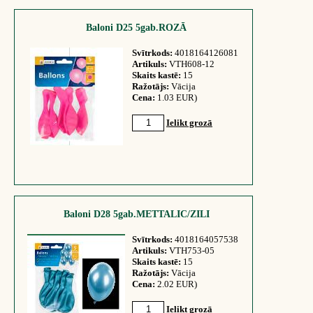
Baloni D25 5gab.ROZĀ
Svītrkods:
4018164126081
Artikuls:
VTH608-12
Skaits kastē:
15
Ražotājs:
Vācija
Cena:
1.03 EUR)
Ielikt grozā
Baloni D28 5gab.METTALIC/ZILI
Svītrkods:
4018164057538
Artikuls:
VTH753-05
Skaits kastē:
15
Ražotājs:
Vācija
Cena:
2.02 EUR)
Ielikt grozā