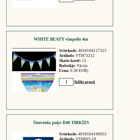
WHITE BEATY vimpelis 4m
Svītrkods:
4018164127323
Artikuls:
VTH73212
Skaits kastē:
12
Ražotājs:
Vācija
Cena:
0.58 EUR)
Ielikt grozā
Šūnveida puķe D40 TIRKĪZS
Svītrkods:
4018164196053
Artikuls:
VTH605-19