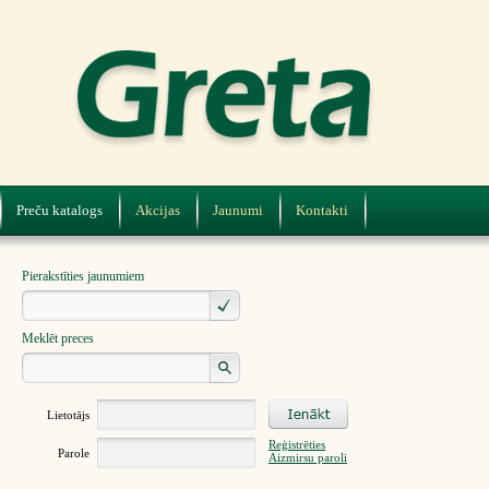
Preču katalogs
Akcijas
Jaunumi
Kontakti
Pierakstīties jaunumiem
Meklēt preces
Lietotājs
Reģistrēties
Parole
Aizmirsu paroli