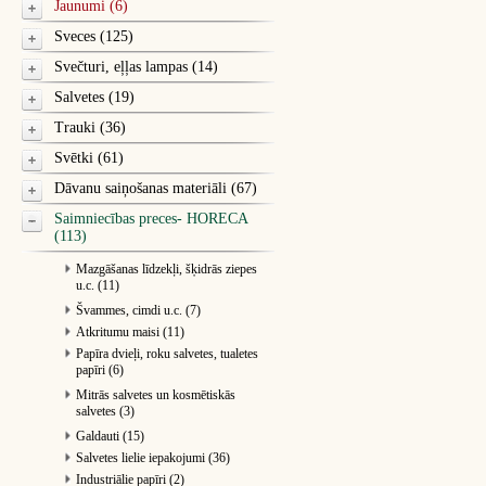
Jaunumi (6)
Sveces (125)
Svečturi, eļļas lampas (14)
Salvetes (19)
Trauki (36)
Svētki (61)
Dāvanu saiņošanas materiāli (67)
Saimniecības preces- HORECA
(113)
Mazgāšanas līdzekļi, šķidrās ziepes
u.c. (11)
Švammes, cimdi u.c. (7)
Atkritumu maisi (11)
Papīra dvieļi, roku salvetes, tualetes
papīri (6)
Mitrās salvetes un kosmētiskās
salvetes (3)
Galdauti (15)
Salvetes lielie iepakojumi (36)
Industriālie papīri (2)