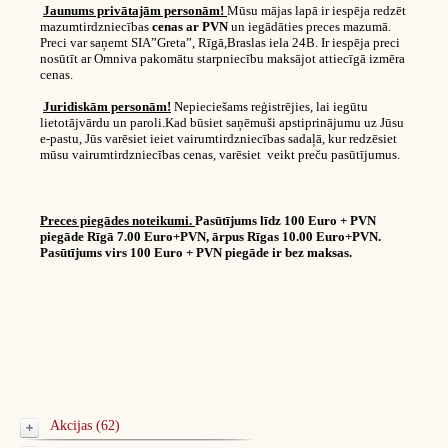
Jaunums privātajām personām!
Mūsu mājas lapā ir iespēja redzēt
mazumtirdzniecības
cenas ar PVN
un iegādāties preces mazumā.
Preci var saņemt SIA”Greta”, Rīgā,Braslas iela 24B. Ir iespēja preci
nosūtīt ar Omniva pakomātu starpniecību maksājot attiecīgā izmēra
cenas.
Juridiskām personām!
Nepieciešams reģistrējies, lai iegūtu
lietotājvārdu un paroli.Kad būsiet saņēmuši apstiprinājumu uz Jūsu
e-pastu, Jūs varēsiet ieiet vairumtirdzniecības sadaļā, kur redzēsiet
mūsu vairumtirdzniecības cenas, varēsiet veikt preču pasūtījumus.
Preces piegādes noteikumi.
Pasūtījums līdz 100 Euro + PVN
piegāde Rīgā 7.00 Euro+PVN, ārpus Rīgas 10.00 Euro+PVN.
Pasūtījums virs 100 Euro + PVN piegāde ir bez maksas.
Akcijas (62)