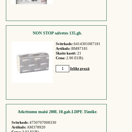
NON STOP salvetes 135.gb.
Svītrkods:
6414301087181
Artikuls:
BM87181
Skaits kastē:
21
Cena:
2.90 EUR)
Ielikt grozā
Atkritumu maisi 200L 10.gab.LDPE 35mikr.
Svītrkods:
4750707008330
Artikuls:
AM378920
Cena:
3.02 EUR)