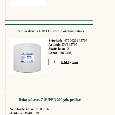
Papīra dvielis GRITE 120m Coroless pelēks
Svītrkods:
4770023345797
Artikuls:
DV345797
Skaits kastē:
2
Cena:
3.58 EUR)
Ielikt grozā
Roku salvetes Z SUPER 200gab. pelēkas
Svītrkods:
4014167100356
Artikuls:
DV406329