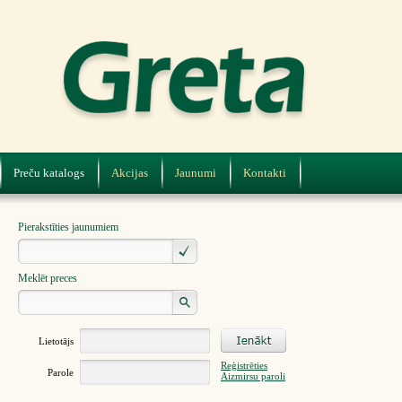
Preču katalogs
Akcijas
Jaunumi
Kontakti
Pierakstīties jaunumiem
Meklēt preces
Lietotājs
Reģistrēties
Parole
Aizmirsu paroli