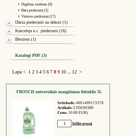
Higiēnas sistēmas (0)
Bāra piederumi (5)
Virtuves piederumi (17)
Dārza piederumi un dekori (1)
Kanceleja u.c. piederumi (16)
Bērniem (1)
Katalogi PDF (3)
Lapa
<
1
2
3
4
5
6
7
8
9
10
...
12
>
FROSCH universālais mazgāšanas līdzeklis 5L
Svītrkods:
4001499115578
Artikuls:
LTD100389
Cena:
10.89 EUR)
Ielikt grozā