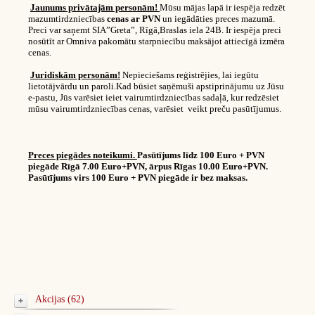
Jaunums privātajām personām!
Mūsu mājas lapā ir iespēja redzēt
mazumtirdzniecības
cenas ar PVN
un iegādāties preces mazumā.
Preci var saņemt SIA”Greta”, Rīgā,Braslas iela 24B. Ir iespēja preci
nosūtīt ar Omniva pakomātu starpniecību maksājot attiecīgā izmēra
cenas.
Juridiskām personām!
Nepieciešams reģistrējies, lai iegūtu
lietotājvārdu un paroli.Kad būsiet saņēmuši apstiprinājumu uz Jūsu
e-pastu, Jūs varēsiet ieiet vairumtirdzniecības sadaļā, kur redzēsiet
mūsu vairumtirdzniecības cenas, varēsiet veikt preču pasūtījumus.
Preces piegādes noteikumi.
Pasūtījums līdz 100 Euro + PVN
piegāde Rīgā 7.00 Euro+PVN, ārpus Rīgas 10.00 Euro+PVN.
Pasūtījums virs 100 Euro + PVN piegāde ir bez maksas.
Akcijas (62)