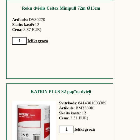
Roku dvielis Celtex Minipull 72m Ø13cm
Artikuls:
DV30270
Skaits kastē:
12
Cena:
3.87 EUR)
Ielikt grozā
KATRIN PLUS S2 papīra dvieļi
Svītrkods:
6414301003389
Artikuls:
BM3389K
Skaits kastē:
12
Cena:
3.51 EUR)
Ielikt grozā