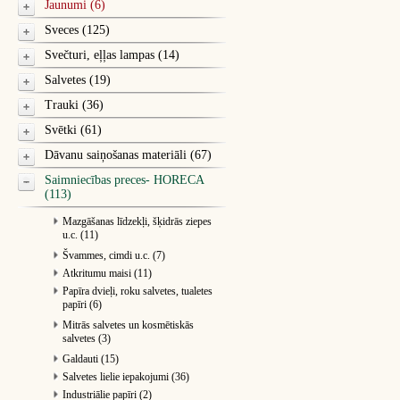
Jaunumi (6)
Sveces (125)
Svečturi, eļļas lampas (14)
Salvetes (19)
Trauki (36)
Svētki (61)
Dāvanu saiņošanas materiāli (67)
Saimniecības preces- HORECA
(113)
Mazgāšanas līdzekļi, šķidrās ziepes
u.c. (11)
Švammes, cimdi u.c. (7)
Atkritumu maisi (11)
Papīra dvieļi, roku salvetes, tualetes
papīri (6)
Mitrās salvetes un kosmētiskās
salvetes (3)
Galdauti (15)
Salvetes lielie iepakojumi (36)
Industriālie papīri (2)