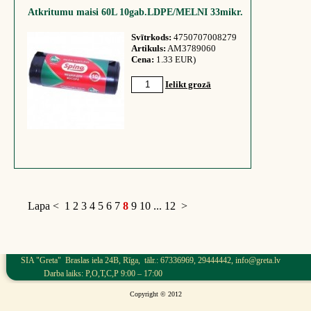
Atkritumu maisi 60L 10gab.LDPE/MELNI 33mikr.
Svītrkods:
4750707008279
Artikuls:
AM3789060
Cena:
1.33 EUR)
Ielikt grozā
Lapa
<
1
2
3
4
5
6
7
8
9
10
...
12
>
SIA "Greta" Braslas iela 24B, Rīga, tālr.: 67336969, 29444442, info@greta.lv
Darba laiks: P,O,T,C,P 9:00 – 17:00
Copyright © 2012