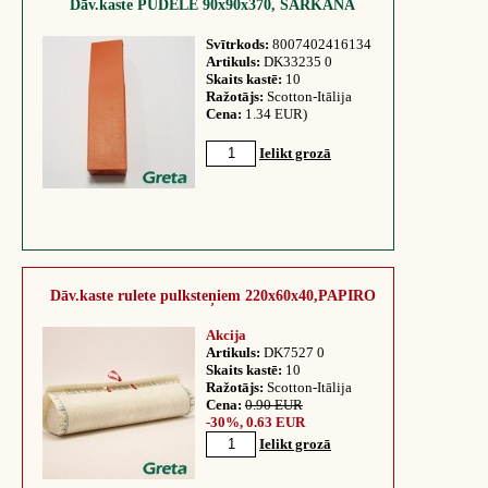
Dāv.kaste PUDELE 90x90x370, SARKANA
Svītrkods:
8007402416134
Artikuls:
DK33235 0
Skaits kastē:
10
Ražotājs:
Scotton-Itālija
Cena:
1.34 EUR)
Ielikt grozā
Dāv.kaste rulete pulksteņiem 220x60x40,PAPIRO
Akcija
Artikuls:
DK7527 0
Skaits kastē:
10
Ražotājs:
Scotton-Itālija
Cena:
0.90 EUR
-30%, 0.63 EUR
Ielikt grozā