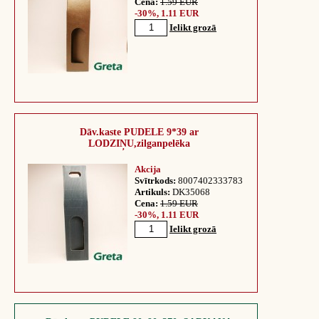
Cena:
1.59 EUR
-30%, 1.11 EUR
Ielikt grozā
Dāv.kaste PUDELE 9*39 ar
LODZIŅU,zilganpelēka
Akcija
Svītrkods:
8007402333783
Artikuls:
DK35068
Cena:
1.59 EUR
-30%, 1.11 EUR
Ielikt grozā