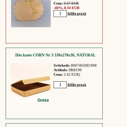
Cena:
0.57 EUR
-40%, 0.34 EUR
Ielikt grozā
Dāv.kaste CORN Nr 3 330x270x30, NATURAL
Svītrkods:
8007402081998
Artikuls:
DK8199
Cena:
2.42 EUR)
Ielikt grozā