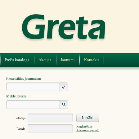
Preču katalogs
Akcijas
Jaunumi
Kontakti
Pierakstīties jaunumiem
Meklēt preces
Lietotājs
Reģistrēties
Parole
Aizmirsu paroli