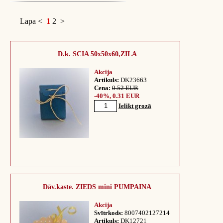
Lapa
<
1
2
>
D.k. SCIA 50x50x60,ZILA
Akcija
Artikuls:
DK23663
Cena:
0.52 EUR
-40%, 0.31 EUR
Ielikt grozā
Dāv.kaste. ZIEDS mini PUMPAINA
Akcija
Svītrkods:
8007402127214
Artikuls:
DK12721