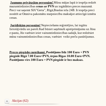
Jaunums privātajām personām!
Mūsu mājas lapā ir iespēja redzēt
mazumtirdzniecības
cenas ar PVN
un iegādāties preces mazumā.
Preci var saņemt SIA”Greta”, Rīgā,Braslas iela 24B. Ir iespēja preci
nosūtīt ar Omniva pakomātu starpniecību maksājot attiecīgā izmēra
cenas.
Juridiskām personām!
Nepieciešams reģistrējies, lai iegūtu
lietotājvārdu un paroli.Kad būsiet saņēmuši apstiprinājumu uz Jūsu
e-pastu, Jūs varēsiet ieiet vairumtirdzniecības sadaļā, kur redzēsiet
mūsu vairumtirdzniecības cenas, varēsiet veikt preču pasūtījumus.
Preces piegādes noteikumi.
Pasūtījums līdz 100 Euro + PVN
piegāde Rīgā 7.00 Euro+PVN, ārpus Rīgas 10.00 Euro+PVN.
Pasūtījums virs 100 Euro + PVN piegāde ir bez maksas.
Akcijas (62)