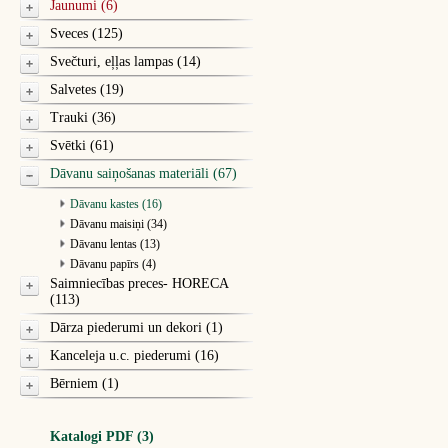
Jaunumi (6)
Sveces (125)
Svečturi, eļļas lampas (14)
Salvetes (19)
Trauki (36)
Svētki (61)
Dāvanu saiņošanas materiāli (67)
Dāvanu kastes (16)
Dāvanu maisiņi (34)
Dāvanu lentas (13)
Dāvanu papīrs (4)
Saimniecības preces- HORECA
(113)
Dārza piederumi un dekori (1)
Kanceleja u.c. piederumi (16)
Bērniem (1)
Katalogi PDF (3)