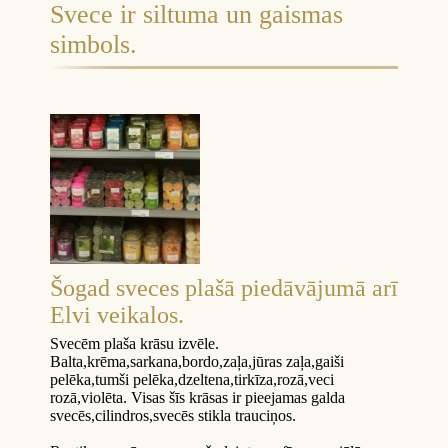
Svece ir siltuma un gaismas
simbols.
Šogad sveces plašā piedāvājumā arī
Elvi veikalos.
Svecēm plaša krāsu izvēle.
Balta,krēma,sarkana,bordo,zaļa,jūras zaļa,gaiši
pelēka,tumši pelēka,dzeltena,tirk
īza,rozā,veci
rozā,violēta. Visas šīs krāsas ir pieejamas galda
svecēs,cilindros,svecēs stikla trauciņos.