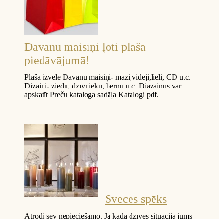
Dāvanu maisiņi ļoti plašā
piedāvājumā!
Plašā izvēlē Dāvanu maisiņi- mazi,vidēji,lieli, CD u.c.
Dizaini- ziedu, dzīvnieku, bērnu u.c. Diazainus var
apskatīt Preču kataloga sadāļa Katalogi pdf.
Sveces spēks
Atrodi sev nepieciešamo. Ja kādā dzīves situācijā jums