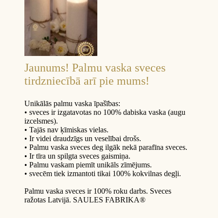
Jaunums! Palmu vaska sveces
tirdzniecībā arī pie mums!
Unikālās palmu vaska īpašības:
• sveces ir izgatavotas no 100% dabiska vaska (augu
izcelsmes).
• Tajās nav ķīmiskas vielas.
• Ir videi draudzīgs un veselībai drošs.
• Palmu vaska sveces deg ilgāk nekā parafīna sveces.
• Ir tīra un spilgta sveces gaismiņa.
• Palmu vaskam piemīt unikāls zīmējums.
• svecēm tiek izmantoti tikai 100% kokvilnas degļi.
Palmu vaska sveces ir 100% roku darbs. Sveces
ražotas Latvijā. SAULES FABRIKA®