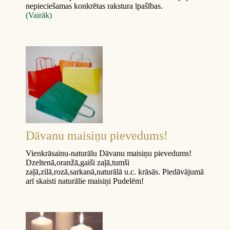
nepieciešamas konkrētas rakstura īpašības.
(Vairāk)
Dāvanu maisiņu pievedums!
Vienkrāsainu-naturālu Dāvanu maisiņu pievedums!
Dzeltenā,oranžā,gaiši zaļā,tumši
zaļā,zilā,rozā,sarkanā,naturālā u.c. krāsās. Piedāvājumā
arī skaisti naturālie maisiņi Pudelēm!