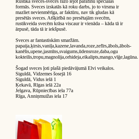
Rustika svecēs-sveces ražo lejot parafīnu speciālās
formās. Sveces izskatās kā roku darbs, jo to virsma ir
mazliet nevienmērīga, ar faktūru, nav tik gludas kā
presētās sveces. Atšķirībā no presētajām svecēm,
rustikveida svecēm krāsa viscaur ir vienāda – kāda tā ir
ārpusē, tāda tā ir iekšpusē.
Sveces ar fantastiskām smaržām.
papaija,ķirsis,vaniļa,kazene,lavanda,roze,zefīrs,ābols,ābols-
kanēlis,upene,jasmīns,svaigums,ūdensroze,daba,ogu
kokteilis,tropu,magnolija,orhideja,eikalipts,mango,vīģe,lagūna.
Šogad sveces ļoti plašā piedāvājumā Elvi veikalos.
Siguldā, Vidzemes šosejā 16
Siguldā, Vidus ielā 1
Ķekavā, Rīgas ielā 22a
Jelgava, Rūpniecības iela 77a
Rīga, Anniņmuižas iela 17